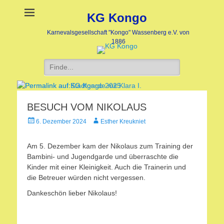
KG Kongo
Karnevalsgesellschaft "Kongo" Wassenberg e.V. von
1886
Suche
nach:
BESUCH VOM NIKOLAUS
Stadtgarde mit Klara I.
KG Kongo 2025
Veröffentlicht
Veröffentlicht
Veröffentlicht
Autor
6. Dezember 2024
Esther Kreukniet
am:
am:
am
nach
nach
Am 5. Dezember kam der Nikolaus zum Training der
Heike
Heike
Bambini- und Jugendgarde und überraschte die
Jaegers
Jaegers
Kinder mit einer Kleinigkeit. Auch die Trainerin und
die Betreuer würden nicht vergessen.
Dankeschön lieber Nikolaus!