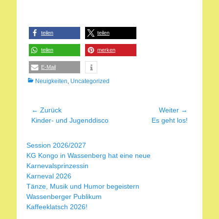
teilen
teilen
teilen
merken
E-Mail
Kategorien
Neuigkeiten
,
Uncategorized
Beitragsnavigation
← Zurück
Weiter →
Vorheriger
Nächster
Kinder- und Jugenddisco
Es geht los!
Beitrag:
Beitrag:
Session 2026/2027
KG Kongo in Wassenberg hat eine neue
Karnevalsprinzessin
Karneval 2026
Tänze, Musik und Humor begeistern
Wassenberger Publikum
Kaffeeklatsch 2026!