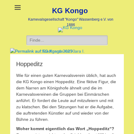
KG Kongo
Karnevalsgesellschaft "Kongo" Wassenberg e.V. von
1886
Suche
nach:
Hoppeditz
Stadtgarde mit Klara I.
KG Kongo 2025
Veröffentlicht
Veröffentlicht
Wie für einen guten Karnevalsverein üblich, hat auch
am:
am:
die KG Kongo einen Hoppeditz. Eine fiktive Figur, die
nach
nach
dem Narren am Königshofe ähnelt und die im
Heike
Heike
Karnevalsvereinen die Gruppen bei Einmärschen
Jaegers
Jaegers
anführt. Er fordert die Leute auf mitzufeiern und mit
zu klatschen. Bei den Sitzungen hat er die Aufgabe,
die auftretenden Künstler auf und wieder von der
Bühne zu führen.
Woher kommt eigentlich das Wort „Hoppeditz“?