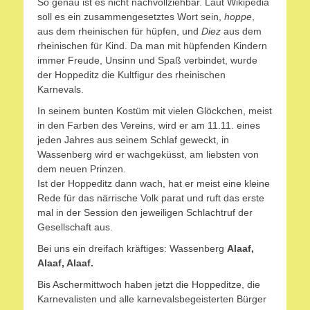
So genau ist es nicht nachvollziehbar. Laut Wikipedia
soll es ein zusammengesetztes Wort sein,
hoppe
,
aus dem rheinischen für hüpfen, und
Diez
aus dem
rheinischen für Kind. Da man mit hüpfenden Kindern
immer Freude, Unsinn und Spaß verbindet, wurde
der Hoppeditz die Kultfigur des rheinischen
Karnevals.
In seinem bunten Kostüm mit vielen Glöckchen, meist
in den Farben des Vereins, wird er am 11.11. eines
jeden Jahres aus seinem Schlaf geweckt, in
Wassenberg wird er wachgeküsst, am liebsten von
dem neuen Prinzen.
Ist der Hoppeditz dann wach, hat er meist eine kleine
Rede für das närrische Volk parat und ruft das erste
mal in der Session den jeweiligen Schlachtruf der
Gesellschaft aus.
Bei uns ein dreifach kräftiges: Wassenberg
Alaaf,
Alaaf, Alaaf.
Bis Aschermittwoch haben jetzt die Hoppeditze, die
Karnevalisten und alle karnevalsbegeisterten Bürger