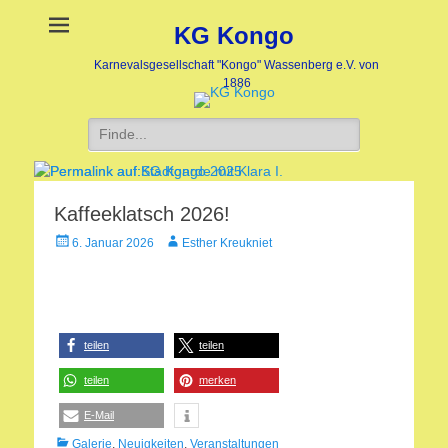
KG Kongo
Karnevalsgesellschaft "Kongo" Wassenberg e.V. von
1886
Suche
nach:
Kaffeeklatsch 2026!
Stadtgarde mit Klara I.
KG Kongo 2025
Veröffentlicht
Veröffentlicht
Veröffentlicht
Autor
6. Januar 2026
Esther Kreukniet
am:
am:
am
nach
nach
Heike
Heike
Jaegers
Jaegers
teilen
teilen
teilen
merken
E-Mail
Kategorien
Galerie
,
Neuigkeiten
,
Veranstaltungen