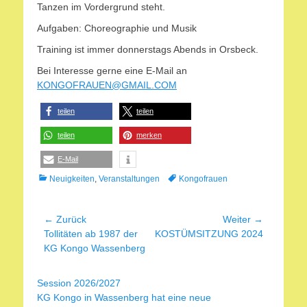
Tanzen im Vordergrund steht.
Aufgaben: Choreographie und Musik
Training ist immer donnerstags Abends in Orsbeck.
Bei Interesse gerne eine E-Mail an
KONGOFRAUEN@GMAIL.COM
teilen
teilen
teilen
merken
E-Mail
Kategorien
Schlagworte
Neuigkeiten
,
Veranstaltungen
Kongofrauen
Beitragsnavigation
← Zurück
Weiter →
Vorheriger
Nächster
Tollitäten ab 1987 der
KOSTÜMSITZUNG 2024
Beitrag:
Beitrag:
KG Kongo Wassenberg
Session 2026/2027
KG Kongo in Wassenberg hat eine neue