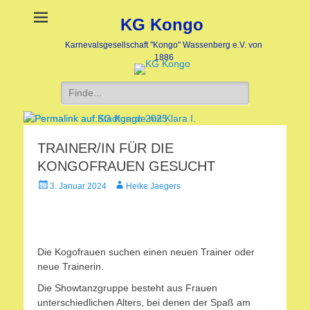
KG Kongo
Karnevalsgesellschaft "Kongo" Wassenberg e.V. von
1886
Suche
nach:
TRAINER/IN FÜR DIE
Stadtgarde mit Klara I.
KG Kongo 2025
Veröffentlicht
Veröffentlicht
KONGOFRAUEN GESUCHT
am:
am:
Veröffentlicht
Autor
3. Januar 2024
Heike Jaegers
nach
nach
am
Heike
Heike
Jaegers
Jaegers
Die Kogofrauen suchen einen neuen Trainer oder
neue Trainerin.
Die Showtanzgruppe besteht aus Frauen
unterschiedlichen Alters, bei denen der Spaß am