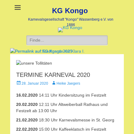
KG Kongo
Karnevalsgesellschaft "Kongo" Wassenberg e.V. von
1886
Suche
nach:
Stadtgarde mit Klara I.
KG Kongo 2025
Veröffentlicht
Veröffentlicht
TERMINE KARNEVAL 2020
am:
am:
Veröffentlicht
Autor
nach
nach
28. Januar 2020
Heike Jaegers
am
Heike
Heike
16.02.2020
14:11 Uhr Kindersitzung im Festzelt
Jaegers
Jaegers
20.02.2020
12:11 Uhr Altweiberball Rathaus und
Festzelt ab 13:00 Uhr
21.02.2020
18:30 Uhr Karnevalsmesse in St. Georg
22.02.2020
15:00 Uhr Kaffeeklatsch im Festzelt