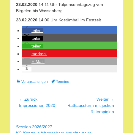
23.02.2020
14:11 Uhr Tulpensonntagszug von
Birgelen bis Wassenberg
23.02.2020
14:00 Uhr Kostümball im Festzelt
teilen
teilen
teilen
merken
E-Mail
Kategorien
Schlagworte
Veranstaltungen
Termine
Beitragsnavigation
← Zurück
Weiter →
Vorheriger
Nächster
Impressionen 2020
Rathaussturm mit jecken
Beitrag:
Beitrag:
Ritterspielen
Session 2026/2027