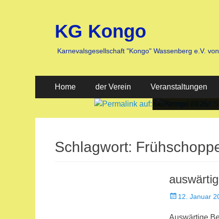
KG Kongo
Karnevalsgesellschaft "Kongo" Wassenberg e.V. vo
Primäres
Zum
Home
der Verein
Veranstaltungen
Inhalt
Menü
springen
Veröffentlicht
Veröffentlicht
am:
am:
nach
nach
Heike
Heike
Schlagwort:
Frühschopp
Jaegers
Jaegers
auswärti
Veröffentlicht
12. Januar 2
am
Auswärtige B