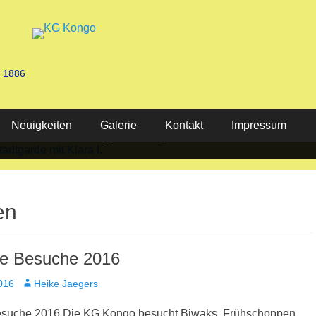
n 1886
Neuigkeiten
Stadtgarde mit Klara I.
KG Kongo 2025
Galerie
Kontakt
Impressum
en
ge Besuche 2016
Autor
016
Heike Jaegers
esuche 2016 Die KG Kongo besucht Biwaks, Frühschoppen