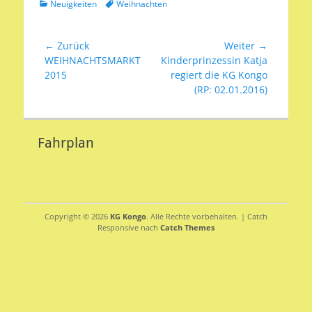
Kategorien
Schlagworte
Neuigkeiten
Weihnachten
Beitragsnavigation
← Zurück
Weiter →
Vorheriger
Nächster
WEIHNACHTSMARKT
Kinderprinzessin Katja
Beitrag:
Beitrag:
2015
regiert die KG Kongo
(RP: 02.01.2016)
Fahrplan
Copyright © 2026
KG Kongo
. Alle Rechte vorbehalten. | Catch
Responsive nach
Catch Themes