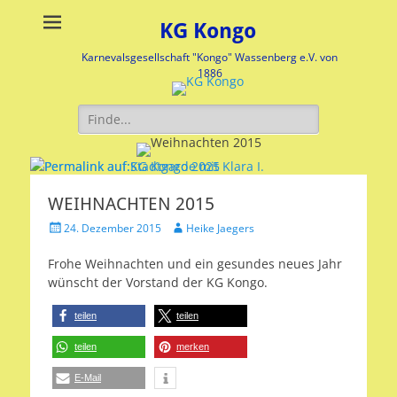
KG Kongo
Karnevalsgesellschaft "Kongo" Wassenberg e.V. von
1886
Suche
nach:
WEIHNACHTEN 2015
Stadtgarde mit Klara I.
KG Kongo 2025
Veröffentlicht
Veröffentlicht
Veröffentlicht
Autor
24. Dezember 2015
Heike Jaegers
am:
am:
am
nach
nach
Frohe Weihnachten und ein gesundes neues Jahr
Heike
Heike
wünscht der Vorstand der KG Kongo.
Jaegers
Jaegers
teilen
teilen
teilen
merken
E-Mail