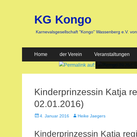
KG Kongo
Karnevalsgesellschaft "Kongo" Wassenberg e.V. vo
Primäres
Zum
Home
der Verein
Veranstaltungen
Inhalt
Menü
springen
Veröffentlicht
Veröffentlicht
am:
am:
nach
nach
Heike
Heike
Kinderprinzessin Katja r
Jaegers
Jaegers
02.01.2016)
Veröffentlicht
Autor
4. Januar 2016
Heike Jaegers
am
Kinderprinzessin Katja re