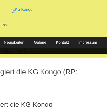
n 1886
Neuigkeiten
Stadtgarde mit Klara I.
KG Kongo 2025
Galerie
Kontakt
Impressum
egiert die KG Kongo (RP:
giert die KG Kongo