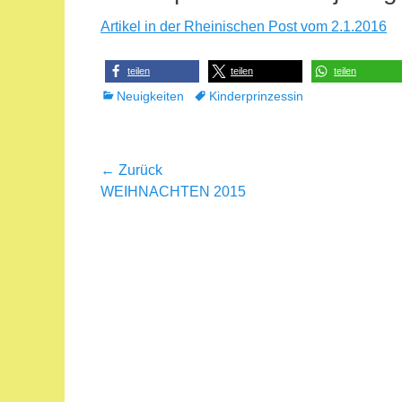
Artikel in der Rheinischen Post vom 2.1.2016
teilen
teilen
teilen
Kategorien
Schlagworte
Neuigkeiten
Kinderprinzessin
Beitragsnavigation
← Zurück
Vorheriger
WEIHNACHTEN 2015
Beitrag: