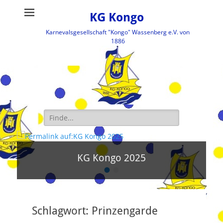
KG Kongo
Karnevalsgesellschaft "Kongo" Wassenberg e.V. von
1886
Suche
nach:
KG Kongo 2025
•
•
V
e
r
ö
Schlagwort:
Prinzengarde
f
f