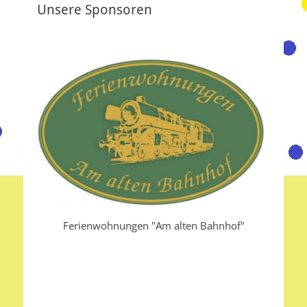
a
Unsere Sponsoren
e
g
e
r
s
Ferienwohnungen "Am alten Bahnhof"