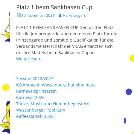
e
Platz 1 beim Sankhasen Cup
n
V
A
10. November 2021
Heike Jaegers
t
e
u
l
r
t
PLATZ 1 BEIM SANKHASEN CUP Den dritten Platz
i
ö
o
für die Juniorengarde und den ersten Platz für die
c
f
r
Prinzengarde und somit die Qualifikation für die
f
h
Verbandsmeisterschaft der VKAG ertanzten sich
e
t
unsere Mädels beim Sankhasen Cup in
n
a
t
Weiterlesen…
m
l
:
i
n
c
Session 2026/2027
h
a
KG Kongo in Wassenberg hat eine neue
t
c
a
Karnevalsprinzessin
h
m
Karneval 2026
H
Tänze, Musik und Humor begeistern
e
Wassenberger Publikum
i
Kaffeeklatsch 2026!
k
e
J