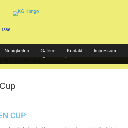
n 1886
Neuigkeiten
Stadtgarde mit Klara I.
KG Kongo 2025
Galerie
Kontakt
Impressum
 Cup
EN CUP