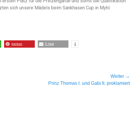
 ersten Platz für die Prinzengarde und somit die Qualifikation
nzten sich unsere Mädels beim Sankhasen Cup in Myhl.
merken
E-Mail
Weiter →
Prinz Thomas I. und Gabi II. proklamiert