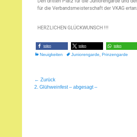
Den dritten Platz für die Juniorengarde und den
für die Verbandsmeisterschaft der VKAG erta
HERZLICHEN GLÜCKWUNSCH !!!
teilen
teilen
teilen
Neuigkeiten
Juniorengarde
,
Prinzengarde
← Zurück
2. Glühweinfest – abgesagt –