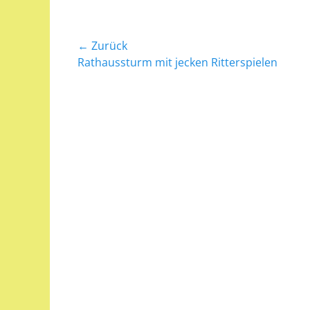
Beitragsnavigation
← Zurück
Vorheriger
Rathaussturm mit jecken Ritterspielen
Beitrag: