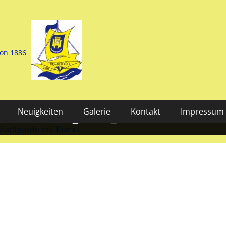
von 1886
Neuigkeiten
Galerie
Kontakt
Impressum
Stadtgarde mit Klara I.
KG Kongo 2025