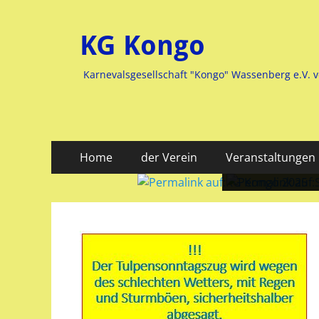
KG Kongo
Karnevalsgesellschaft "Kongo" Wassenberg e.V. 
Primäres
Zum
Home
der Verein
Veranstaltungen
Inhalt
Menü
springen
Veröffentlicht
Veröffentlicht
am:
am:
nach
nach
Heike
Heike
Jaegers
Jaegers