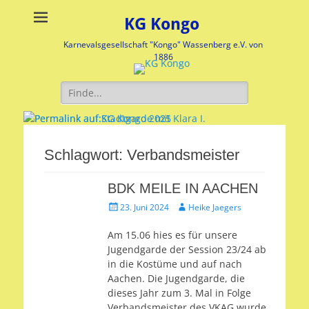
KG Kongo
Karnevalsgesellschaft "Kongo" Wassenberg e.V. von
1886
Suche
nach:
Stadtgarde mit Klara I.
KG Kongo 2025
Schlagwort:
Verbandsmeister
Veröffentlicht
Veröffentlicht
am:
am:
BDK MEILE IN AACHEN
nach
nach
Veröffentlicht
Autor
Heike
Heike
23. Juni 2024
Heike Jaegers
am
Jaegers
Jaegers
Am 15.06 hies es für unsere
Jugendgarde der Session 23/24 ab
in die Kostüme und auf nach
Aachen. Die Jugendgarde, die
dieses Jahr zum 3. Mal in Folge
Verbandsmeister des VKAG wurde,