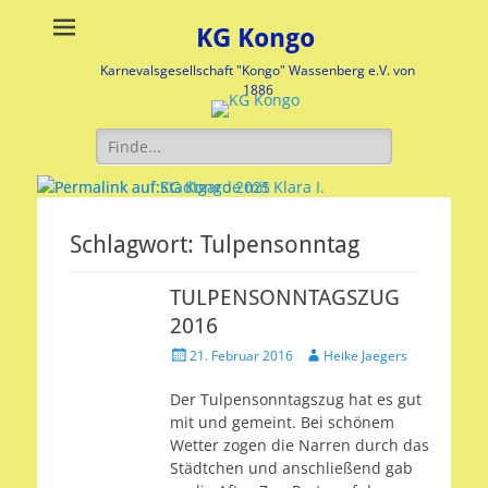
KG Kongo
Karnevalsgesellschaft "Kongo" Wassenberg e.V. von
1886
Suche
nach:
Stadtgarde mit Klara I.
KG Kongo 2025
Schlagwort:
Tulpensonntag
Veröffentlicht
Veröffentlicht
am:
am:
TULPENSONNTAGSZUG
nach
nach
2016
Heike
Heike
Jaegers
Jaegers
Veröffentlicht
Autor
21. Februar 2016
Heike Jaegers
am
Der Tulpensonntagszug hat es gut
mit und gemeint. Bei schönem
Wetter zogen die Narren durch das
Städtchen und anschließend gab