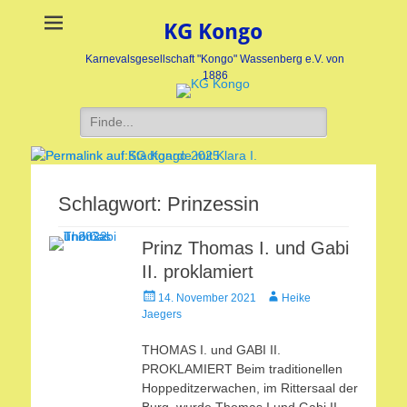
KG Kongo
Karnevalsgesellschaft "Kongo" Wassenberg e.V. von
1886
Suche
nach:
Stadtgarde mit Klara I.
KG Kongo 2025
Schlagwort:
Prinzessin
Veröffentlicht
Veröffentlicht
am:
am:
Prinz Thomas I. und Gabi
nach
nach
II. proklamiert
Heike
Heike
Jaegers
Jaegers
Veröffentlicht
Autor
14. November 2021
Heike
am
Jaegers
THOMAS I. und GABI II.
PROKLAMIERT Beim traditionellen
Hoppeditzerwachen, im Rittersaal der