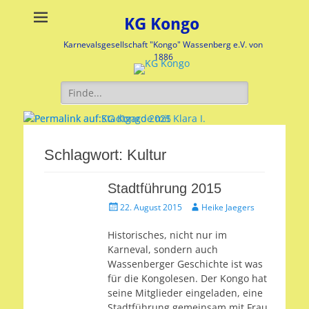
KG Kongo
Karnevalsgesellschaft "Kongo" Wassenberg e.V. von
1886
Suche
nach:
Stadtgarde mit Klara I.
KG Kongo 2025
Schlagwort:
Kultur
Veröffentlicht
Veröffentlicht
am:
am:
Stadtführung 2015
nach
nach
Veröffentlicht
Autor
Heike
Heike
22. August 2015
Heike Jaegers
am
Jaegers
Jaegers
Historisches, nicht nur im
Karneval, sondern auch
Wassenberger Geschichte ist was
für die Kongolesen. Der Kongo hat
seine Mitglieder eingeladen, eine
Stadtführung gemeinsam mit Frau