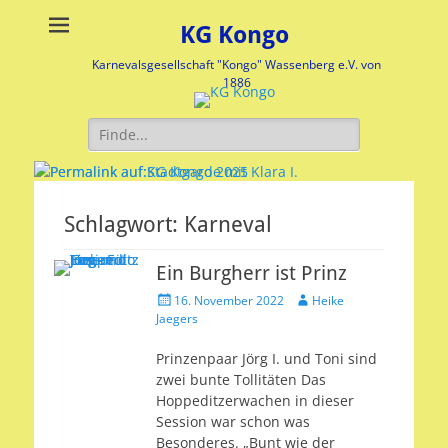
KG Kongo
Karnevalsgesellschaft "Kongo" Wassenberg e.V. von
1886
Suche
nach:
Stadtgarde mit Klara I.
KG Kongo 2025
Schlagwort:
Karneval
Veröffentlicht
Veröffentlicht
am:
am:
Ein Burgherr ist Prinz
nach
nach
Veröffentlicht
Autor
Heike
Heike
16. November 2022
Heike
am
Jaegers
Jaegers
Jaegers
Prinzenpaar Jörg I. und Toni sind
zwei bunte Tollitäten Das
Hoppeditzerwachen in dieser
Session war schon was
Besonderes. „Bunt wie der