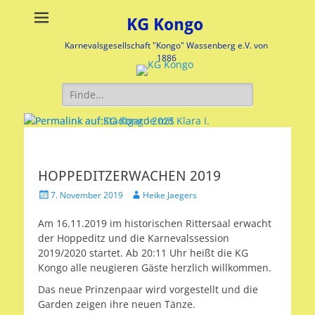
KG Kongo
Karnevalsgesellschaft "Kongo" Wassenberg e.V. von
1886
Suche
nach:
Stadtgarde mit Klara I.
KG Kongo 2025
Veröffentlicht
Veröffentlicht
HOPPEDITZERWACHEN 2019
am:
am:
Veröffentlicht
Autor
7. November 2019
Heike Jaegers
nach
nach
am
Heike
Heike
Am 16.11.2019 im historischen Rittersaal erwacht
Jaegers
Jaegers
der Hoppeditz und die Karnevalssession
2019/2020 startet. Ab 20:11 Uhr heißt die KG
Kongo alle neugieren Gäste herzlich willkommen.
Das neue Prinzenpaar wird vorgestellt und die
Garden zeigen ihre neuen Tänze.