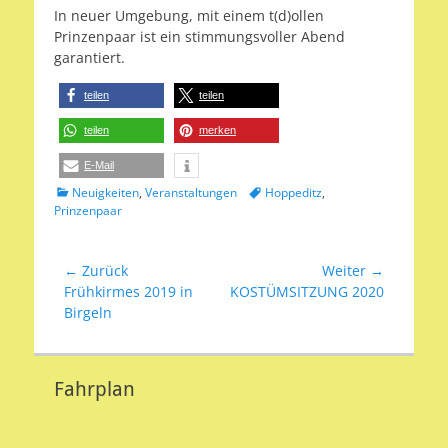
In neuer Umgebung, mit einem t(d)ollen
Prinzenpaar ist ein stimmungsvoller Abend
garantiert.
teilen
teilen
teilen
merken
E-Mail
Kategorien
Schlagworte
Neuigkeiten
,
Veranstaltungen
Hoppeditz
,
Prinzenpaar
Beitragsnavigation
← Zurück
Weiter →
Vorheriger
Nächster
Frühkirmes 2019 in
KOSTÜMSITZUNG 2020
Beitrag:
Beitrag:
Birgeln
Fahrplan