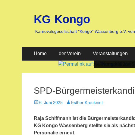
KG Kongo
Karnevalsgesellschaft "Kongo" Wassenberg e.V. vo
Primäres
Zum
Home
der Verein
Veranstaltungen
Inhalt
Menü
springen
Veröffentlicht
Veröffentlicht
am:
am:
nach
nach
Heike
Heike
SPD-Bürgermeisterkandid
Jaegers
Jaegers
Veröffentlicht
Autor
6. Juni 2025
Esther Kreukniet
am
Raja Schiffmann ist die Bürgermeisterkandid
KG Kongo Wassenberg stellte sie als nächst
Personalie erneut.