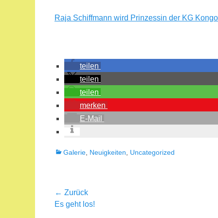
Raja Schiffmann wird Prinzessin der KG Kong
teilen
teilen
teilen
merken
E-Mail
Kategorien
Galerie
,
Neuigkeiten
,
Uncategorized
Beitragsnavigation
← Zurück
Vorheriger
Es geht los!
Beitrag: